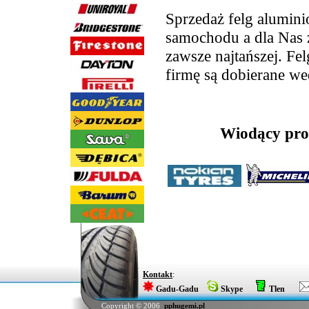
Sprzedaż felg alumini
samochodu a dla Nas ze
zawsze najtańszej. Fe
firmę są dobierane we
Wiodący prod
Kontakt
:
Gadu-Gadu
Skype
Tlen
Copyright © 2006
pphugemi.pl