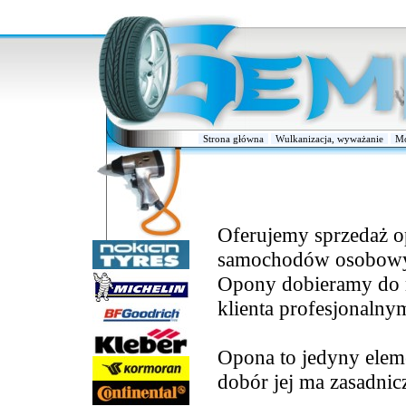
Strona główna
Wulkanizacja, wyważanie
Mo
Oferujemy sprzedaż o
samochodów osobowyc
Opony dobieramy do 
klienta profesjonaln
Opona to jedyny eleme
dobór jej ma zasadnic